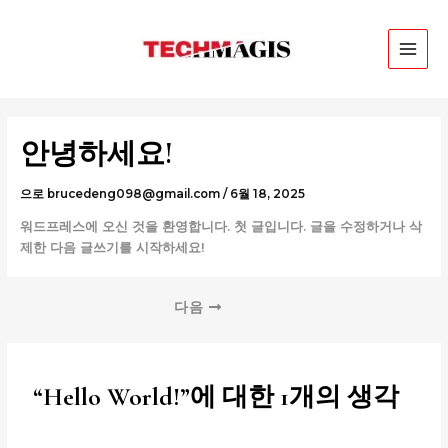
콘
메
텐
인
츠
로
메
건
뉴
너
뛰
안녕하세요!
기
으로
brucedeng098@gmail.com
/
6월 18, 2025
워드프레스에 오신 것을 환영합니다. 첫 글입니다. 글을 수정하거나 삭
제한 다음 글쓰기를 시작하세요!
다음
“Hello World!”에 대한 1개의 생각