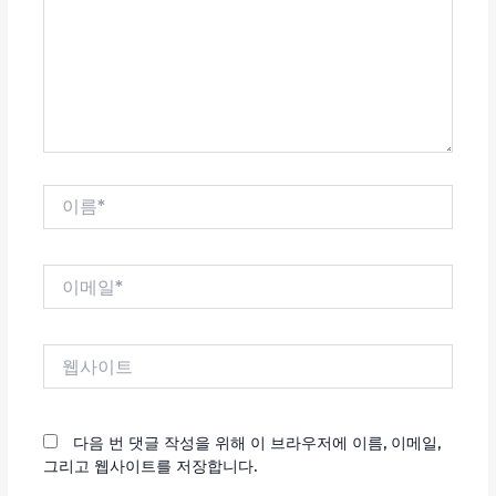
력
하
세
요...
이
름
*
이
메
일
*
웹
사
이
트
다음 번 댓글 작성을 위해 이 브라우저에 이름, 이메일,
그리고 웹사이트를 저장합니다.